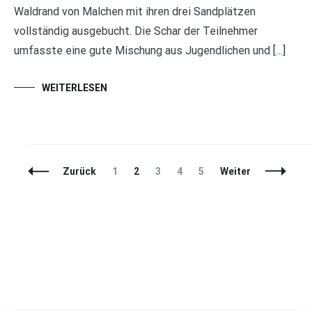
Waldrand von Malchen mit ihren drei Sandplätzen
vollständig ausgebucht. Die Schar der Teilnehmer
umfasste eine gute Mischung aus Jugendlichen und […]
WEITERLESEN
Beitragsnavigation
Seite
Seite
Seite
Seite
Seite
Zurück
1
2
3
4
5
Weiter