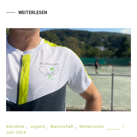
WEITERLESEN
Aktuelles
,
Jugend
,
Mannschaft
,
Medenrunde
1.
Juni 2024