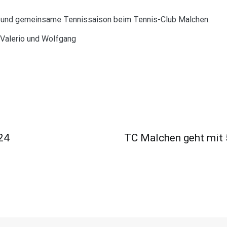
he und gemeinsame Tennissaison beim Tennis-Club Malchen.
, Valerio und Wolfgang
ion
24
TC Malchen geht mit 