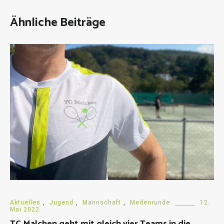
Ähnliche Beiträge
Aktuelles
,
Jugend
,
Mannschaft
,
Medenrunde
12.
Mai 2022
TC Malchen geht mit gleich vier Teams in die