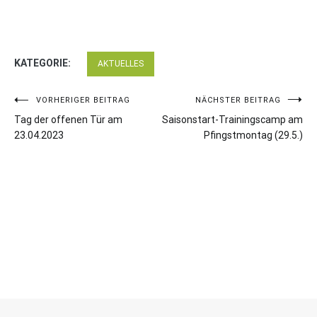
KATEGORIE:
AKTUELLES
Beitragsnavigation
VORHERIGER BEITRAG
NÄCHSTER BEITRAG
Tag der offenen Tür am
Saisonstart-Trainingscamp am
23.04.2023
Pfingstmontag (29.5.)