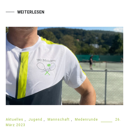
WEITERLESEN
Aktuelles
,
Jugend
,
Mannschaft
,
Medenrunde
26.
März 2023