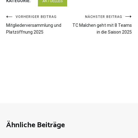
KATEGORIE:
AKTUELLES
Beitragsnavigation
VORHERIGER BEITRAG
NÄCHSTER BEITRAG
Mitgliederversammlung und
TC Malchen geht mit 8 Teams
Platzöffnung 2025
in die Saison 2025
Ähnliche Beiträge